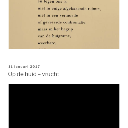
geplaatst
11 januari 2017
op
Op de huid – vrucht