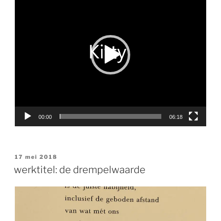
00:00
06:18
geplaatst
17 mei 2018
op
werktitel: de drempelwaarde