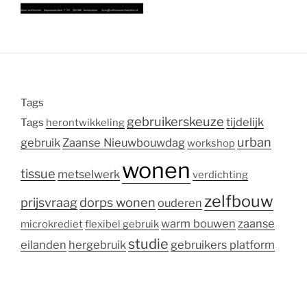
Tags
gebruikerskeuze
tijdelijk
Tags
herontwikkeling
urban
gebruik
Zaanse Nieuwbouwdag
workshop
wonen
tissue
metselwerk
verdichting
zelfbouw
prijsvraag
dorps wonen
ouderen
warm bouwen
zaanse
microkrediet
flexibel gebruik
studie
eilanden
hergebruik
gebruikers platform